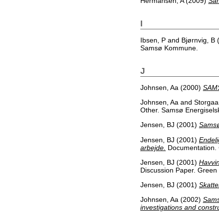
Hermansen, A
(2009)
Sam
I
Ibsen, P
and
Bjørnvig, B
Samsø Kommune.
J
Johnsen, Aa
(2000)
SAM
Johnsen, Aa
and
Storgaa
Other. Samsø Energisels
Jensen, BJ
(2001)
Samsø 
Jensen, BJ
(2001)
Endeli
arbejde.
Documentation. G
Jensen, BJ
(2001)
Havvin
Discussion Paper. Green 
Jensen, BJ
(2001)
Skatte
Johnsen, Aa
(2002)
Sams
investigations and constr