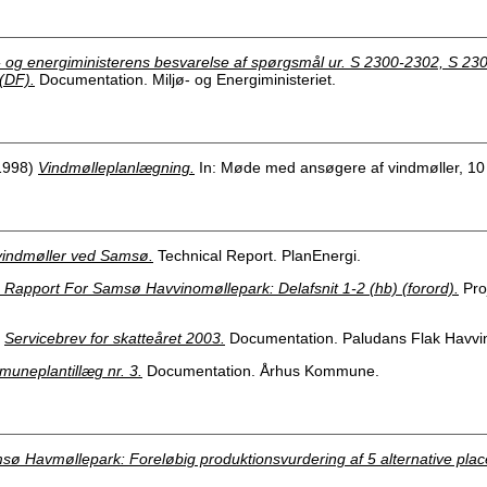
- og energiministerens besvarelse af spørgsmål ur. S 2300-2302, S 23
 (DF).
Documentation. Miljø- og Energiministeriet.
1998)
Vindmølleplanlægning.
In: Møde med ansøgere af vindmøller, 10
indmøller ved Samsø.
Technical Report. PlanEnergi.
Rapport For Samsø Havvinomøllepark: Delafsnit 1-2 (hb) (forord).
Pro
)
Servicebrev for skatteåret 2003.
Documentation. Paludans Flak Havvin
uneplantillæg nr. 3.
Documentation. Århus Kommune.
ø Havmøllepark: Foreløbig produktionsvurdering af 5 alternative plac