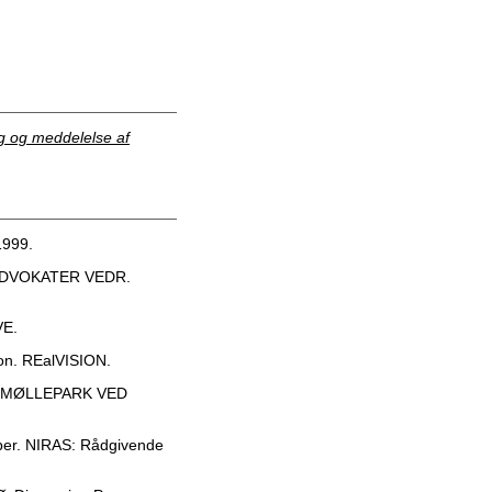
 og meddelelse af
1999.
ADVOKATER VEDR.
E.
n. REalVISION.
DMØLLEPARK VED
er. NIRAS: Rådgivende