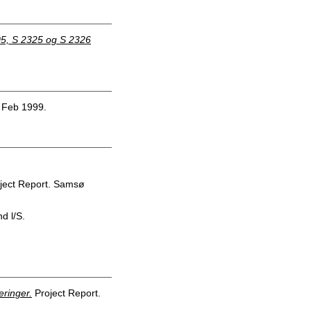
05, S 2325 og S 2326
 Feb 1999.
ject Report. Samsø
d l/S.
eringer.
Project Report.