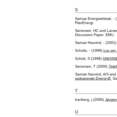
S
Samsø Energiselskab, -
(
PlanEnergi.
Sørensen, HC
and
Larse
Discussion Paper. EMU.
Samsø Havvind, -
(2001
Schultz, -
(1999)
Lov om 
Schütt, S
(1998)
HAVVIN
Sørensen, T
(2000)
Tele
Samsø Havvind, A/S
and
vedvarende Energi-Ø.
Sa
T
tranberg, j
(2006)
Jørgen
U