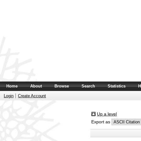
Home
About
Browse
Search
Statistics
H
Login
Create Account
Up a level
Export as