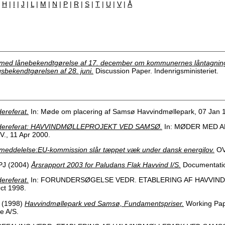
|
H
|
I
|
J
|
L
|
M
|
N
|
P
|
R
|
S
|
T
|
U
|
V
|
Å
med lånebekendtgørelse af 17. december om kommunernes låntagning
sbekendtgørelsen af 28. juni.
Discussion Paper. Indenrigsministeriet.
ereferat.
In: Møde om placering af Samsø Havvindmøllepark, 07 Jan 
ereferat: HAVVINDMØLLEPROJEKT VED SAMSØ.
In: MØDER MED 
, 11 Apr 2000.
meddelelse:EU-kommission slår tæppet væk under dansk energilov.
OV
PJ
(2004)
Årsrapport 2003 for Paludans Flak Havvind I/S.
Documentatio
ereferat.
In: FORUNDERSØGELSE VEDR. ETABLERING AF HAVVIN
ct 1998.
(1998)
Havvindmøllepark ved Samsø, Fundamentspriser.
Working Pap
e A/S.