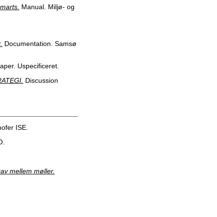
 marts.
Manual. Miljø- og
.
Documentation. Samsø
per. Uspecificeret.
ATEGI.
Discussion
ofer ISE.
O.
rav mellem møller.