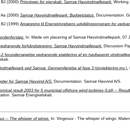
 BJ
(2000)
Principper for ejerskab: Samsø Havvindmøllepark.
Working 
 Aa
(2000)
Samsø Havvindmøllepark: Budgetstatus.
Documentation. Gr
 BJ
(1999)
Ansøgning til Energistyrelsens udviklingsprogram for vedva
ordenforslag.
In: Møde om placering af Samsø Havvindmøllepark, 07 
 vedrørende forhåndstegning: Samsø Havvindmøllepark.
Discussion Pap
-2 forundersøgelse vedrørende etablering af en havbaseret vindmølle
skab.
indmøllepark ved Samsø: Gennemførelse af fase 3 (projektering mv.).
gter for Samsø Havvind A/S.
Documentation. Samsø Havvind A/S.
mical result 2003 for 5 municipal offshore wind-turbines (Ltd) -- Resul
tion. Samsø Energiselskab.
us -- The whisper of wings.
In: Vingesus - The whisper of wings. Male