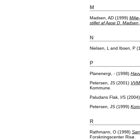
M
Madsen, AD
(1999)
Miljø
stillet af Aase D. Madsen
N
Nielsen, L
and
Ibsen, P
(
P
Planenergi, -
(1998)
Havv
Petersen, JS
(2001)
VVM 
Kommune.
Paludans Flak, I/S
(2004
Petersen, JS
(1999)
Komm
R
Rathmann, O
(1998)
Sams
Forskningscenter Risø.