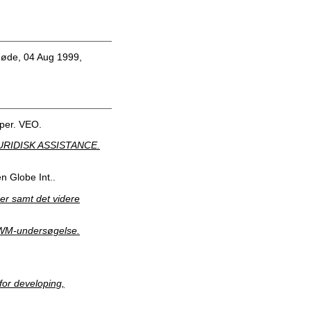
øde, 04 Aug 1999,
per. VEO.
RIDISK ASSISTANCE.
 Globe Int..
er samt det videre
r WM-undersøgelse.
or developing,