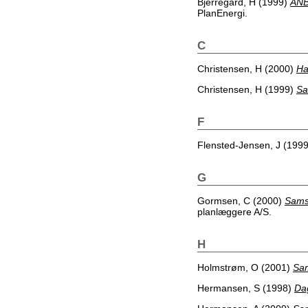
Bjerregård, H
(1999)
ANB
PlanEnergi.
C
Christensen, H
(2000)
Ha
Christensen, H
(1999)
Sa
F
Flensted-Jensen, J
(199
G
Gormsen, C
(2000)
Samsø
planlæggere A/S.
H
Holmstrøm, O
(2001)
Sam
Hermansen, S
(1998)
Dag