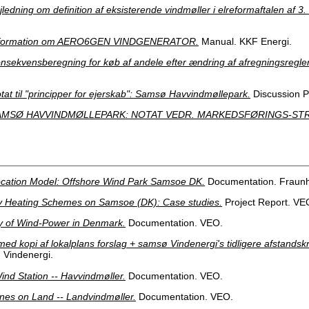
jledning om definition af eksisterende vindmøller i elreformaftalen af 3.
formation om AERO6GEN VINDGENERATOR.
Manual. KKF Energi.
nsekvensberegning for køb af andele efter ændring af afregningsregler
tat til "principper for ejerskab": Samsø Havvindmøllepark.
Discussion Pa
AMSØ HAVVINDMØLLEPARK: NOTAT VEDR. MARKEDSFØRINGS-STR
location Model: Offshore Wind Park Samsoe DK.
Documentation. Fraunh
 Heating Schemes on Samsoe (DK): Case studies.
Project Report. VE
y of Wind-Power in Denmark.
Documentation. VEO.
med kopi af lokalplans forslag + samsø Vindenergi's tidligere afstandsk
 Vindenergi.
ind Station -- Havvindmøller.
Documentation. VEO.
nes on Land -- Landvindmøller.
Documentation. VEO.