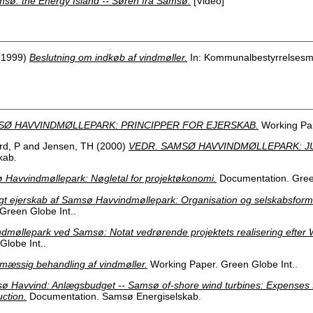
sø: the Energy Island -- Søren fra Samsø.
[Video]
(1999)
Beslutning om indkøb af vindmøller.
In: Kommunalbestyrrelsesm
SØ HAVVINDMØLLEPARK: PRINCIPPER FOR EJERSKAB.
Working Pa
rd, P
and
Jensen, TH
(2000)
VEDR. SAMSØ HAVVINDMØLLEPARK: JU
kab.
Havvindmøllepark: Nøgletal for projektøkonomi.
Documentation. Green
gt ejerskab af Samsø Havvindmøllepark: Organisation og selskabsform
reen Globe Int..
dmøllepark ved Samsø: Notat vedrørende projektets realisering efte
Globe Int..
mæssig behandling af vindmøller.
Working Paper. Green Globe Int..
ø Havvind: Anlægsbudget -- Samsø of-shore wind turbines: Expenses f
uction.
Documentation. Samsø Energiselskab.