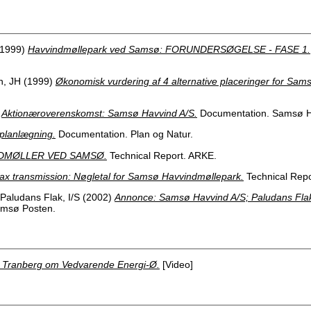
1999)
Havvindmøllepark ved Samsø: FORUNDERSØGELSE - FASE 1.
n, JH
(1999)
Økonomisk vurdering af 4 alternative placeringer for Sa
)
Aktionæroverenskomst: Samsø Havvind A/S.
Documentation. Samsø H
planlægning.
Documentation. Plan og Natur.
DMØLLER VED SAMSØ.
Technical Report. ARKE.
fax transmission: Nøgletal for Samsø Havvindmøllepark.
Technical Repor
Paludans Flak, I/S
(2002)
Annonce: Samsø Havvind A/S; Paludans Fla
msø Posten.
 Tranberg om Vedvarende Energi-Ø.
[Video]