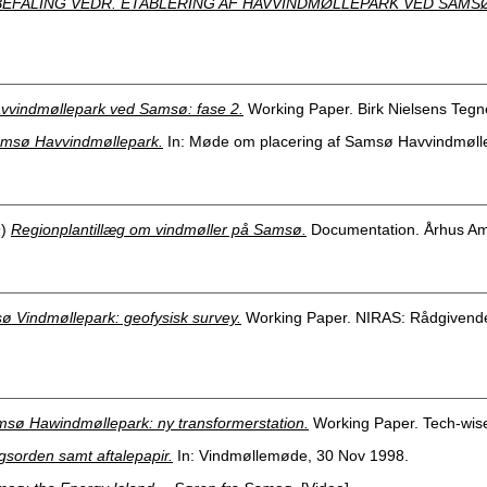
EFALING VEDR. ETABLERING AF HAVVINDMØLLEPARK VED SAMS
vvindmøllepark ved Samsø: fase 2.
Working Paper. Birk Nielsens Tegn
msø Havvindmøllepark.
In: Møde om placering af Samsø Havvindmølle
9)
Regionplantillæg om vindmøller på Samsø.
Documentation. Århus Am
 Vindmøllepark: geofysisk survey.
Working Paper. NIRAS: Rådgivende
sø Hawindmøllepark: ny transformerstation.
Working Paper. Tech-wise
sorden samt aftalepapir.
In: Vindmøllemøde, 30 Nov 1998.