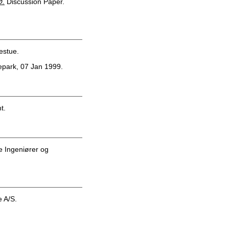
Ø.
Discussion Paper.
estue.
park, 07 Jan 1999.
t.
 Ingeniører og
 A/S.