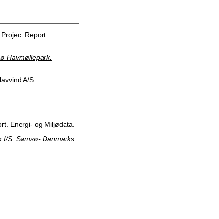
Project Report.
msø Havmøllepark.
avvind A/S.
t. Energi- og Miljødata.
k I/S: Samsø- Danmarks