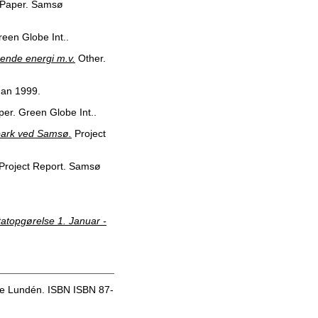
Paper. Samsø
een Globe Int..
rende energi m.v.
Other.
Jan 1999.
er. Green Globe Int..
park ved Samsø.
Project
Project Report. Samsø
tatopgørelse 1. Januar -
ne Lundén. ISBN ISBN 87-