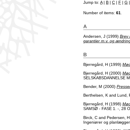
Jump to:
A
|
B
|
C
|
F
|
G
Number of items:
61
.
A
Andersen, J
(1999)
Brev 
garantier m.v. og ændring
B
Bjerregård, H
(1999)
Mød
Bjerregård, H
(2000)
Mød
SELSKABSDANNELSE MV.
Bender, M
(2000)
Presse
Berthelsen, K
and
Lund, 
Bjerregård, H
(1998)
Mød
SAMSØ - FASE 1. -, 28 O
Birck, C
and
Pedersen, H
Ingeniører og planlægger