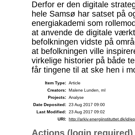
Derfor er den digitale strat
hele Samsø har satset på
energiakademi som rollemod
at anvende de digitale værkt
befolkningen vidste på omra
at befolkningen ville inspire
virkelige historier på både
får tingene til at ske hen i 
Item Type:
Article
Creators:
Malene Lunden, ml
Projects:
Analyse
Date Deposited:
23 Aug 2017 09:00
Last Modified:
23 Aug 2017 09:02
URI:
http://arkiv.energiinstituttet.dk/id/e
Actions (login required)